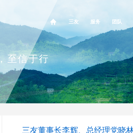
三友
服务
团队
，至信于行
三友董事长李辉、总经理党晓