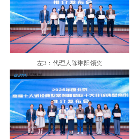
左3：代理人陈琳阳领奖