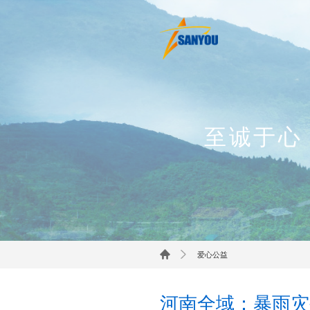
至诚于心
爱心公益
河南全域：暴雨灾