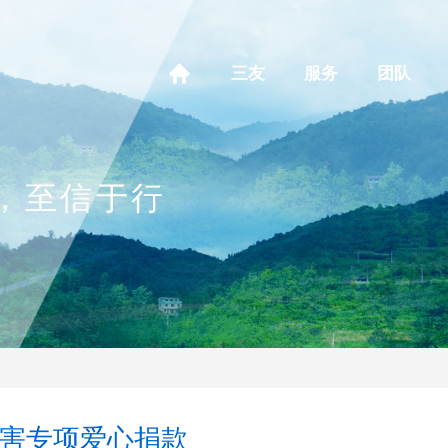
三友
服务
团队
，至信于行
害专项爱心捐款