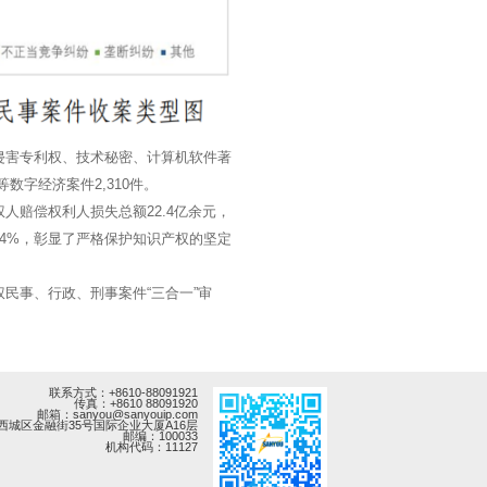
结侵害专利权、技术秘密、计算机软件著
数字经济案件2,310件。
人赔偿权利人损失总额22.4亿余元，
2.4%，彰显了严格保护知识产权的坚定
权民事、行政、刑事案件“三合一”审
联系方式：+8610-88091921
传真：+8610 88091920
邮箱：sanyou@sanyouip.com
西城区金融街35号国际企业大厦A16层
邮编：100033
机构代码：11127