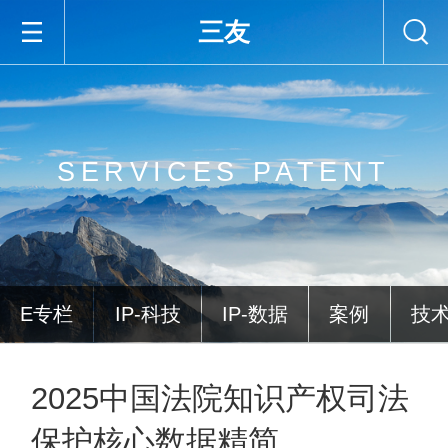
三友
SERVICES PATENT
E专栏
IP-科技
IP-数据
案例
技
2025中国法院知识产权司法
保护核心数据精简