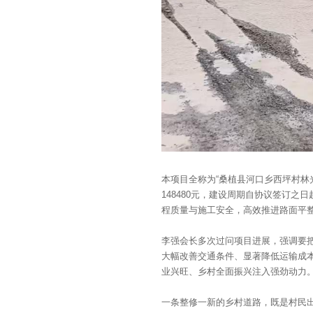
本项目全称为“桑植县河口乡西坪村林
148480元，建设周期自协议签订之
程质量与施工安全，高效推进路面平
李强会长多次过问项目进展，强调要把
大幅改善交通条件、显著降低运输成本
业兴旺、乡村全面振兴注入强劲动力
一条整修一新的乡村道路，既是村民出