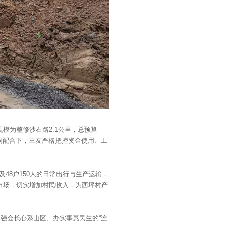
模为整修沙石路2.1公里，总预算
协同配合下，三友严格把控资金使用、工
48户150人的日常出行与生产运输，
搜索
市场，切实增加村民收入，为西坪村产
李强会长心系山区、办实事惠民生的“连