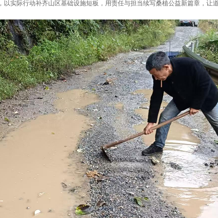
下，以实际行动补齐山区基础设施短板，用责任与担当续写桑植公益新篇章，让