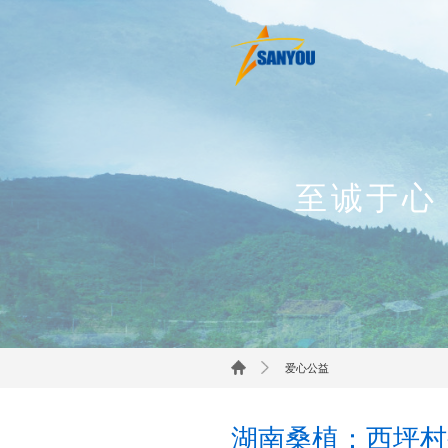
至诚于心
爱心公益
湖南桑植：西坪村