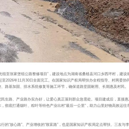
光组至张家堡组公路整修项目”，建设地点为湖南省桑植县河口乡西坪村，建设规
日起至2026年11月30日全面完工。在国家知识产权局帮扶办全程指导、村两委
整、路基加固、排水系统修复等施工环节，确保道路坚固耐用、长期惠及村民。
民生路、产业路办实办好，让爱心真正落到群众急需处。项目建成后，直接惠及
团队
，彻底打通烟叶、粽叶等特色产业出村“最后一公里”，助力山里好物高效运往
。
行的“放心路”、产业增收的“致富路”，也是国家知识产权局定点帮扶、三友与