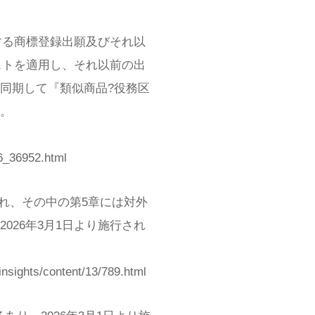
けんさく
日とする商標登録出願及びそれ以
キストを適用し、それ以前の出
同期して『類似商品?役務区
。
26_36952.html
れ、その中の第5章には対外
026年3月1日より施行され
ghts/content/13/789.html