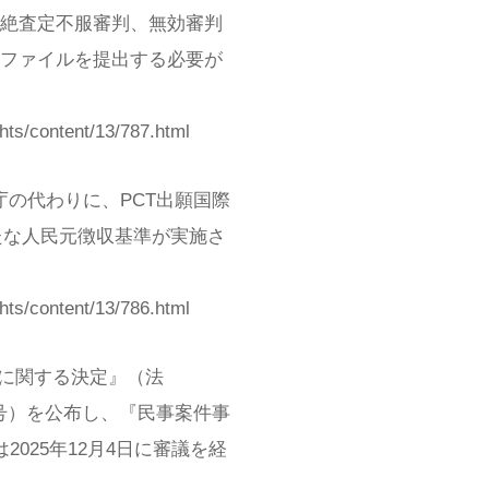
絶査定不服審判、無効審判
のファイルを提出する必要が
/content/13/787.html
庁の代わりに、PCT出願国際
新たな人民元徴収基準が実施さ
/content/13/786.html
正に関する決定』（法
27号）を公布し、『民事案件事
025年12月4日に審議を経