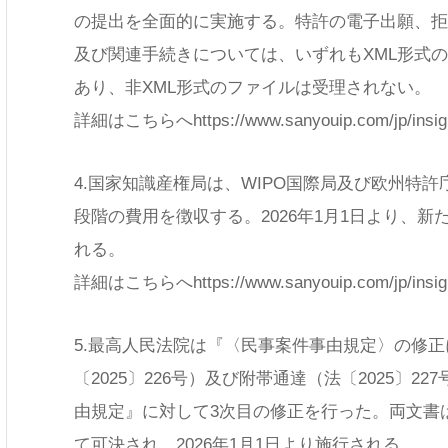
の提出を全面的に実施する。特許の電子出願、拒
及び関連手続きについては、いずれもXML形式
あり、非XML形式のファイルは受理されない。
詳細はこちらへhttps://www.sanyouip.com/jp/insights
4.国家知識産権局は、WIPO国際局及び欧州特許
段階の費用を徴収する。2026年1月1日より、
れる。
詳細はこちらへhttps://www.sanyouip.com/jp/insights
5.最高人民法院は『〈民事案件事由規定〉の修
〔2025〕226号）及び附帯通達（法〔2025〕2
由規定』に対して3次目の修正を行った。両文書は2
て可決され、2026年1月1日より施行される。