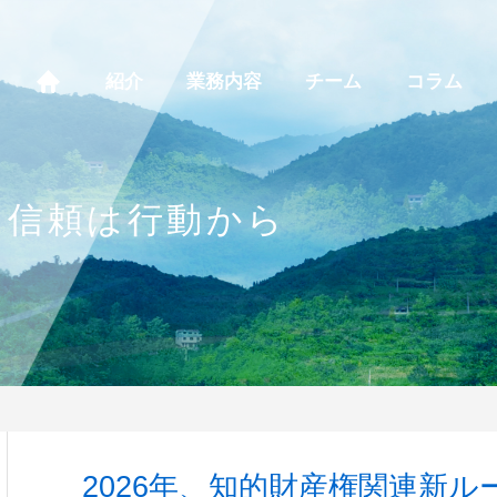
紹介
業務内容
チーム
コラム
、信頼は行動から
2026年、知的財産権関連新ル