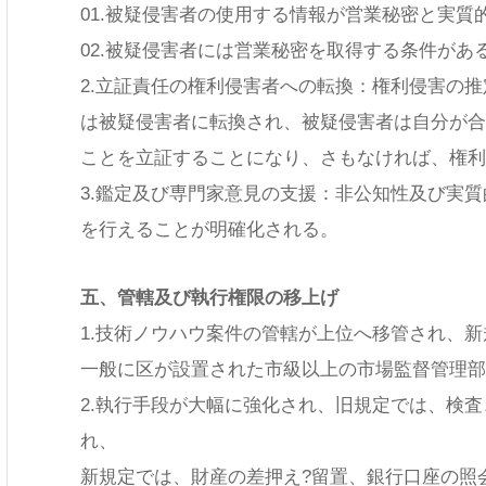
01.被疑侵害者の使用する情報が営業秘密と実質
02.被疑侵害者には営業秘密を取得する条件があ
2.立証責任の権利侵害者への転換：権利侵害の
は被疑侵害者に転換され、被疑侵害者は自分が合
ことを立証することになり、さもなければ、権利
3.鑑定及び専門家意見の支援：非公知性及び実
検索
チーム
を行えることが明確化される。
五、管轄及び執行権限の移上げ
1.技術ノウハウ案件の管轄が上位へ移管され、
一般に区が設置された市級以上の市場監督管理部
2.執行手段が大幅に強化され、旧規定では、検
れ、
新規定では、財産の差押え?留置、銀行口座の照