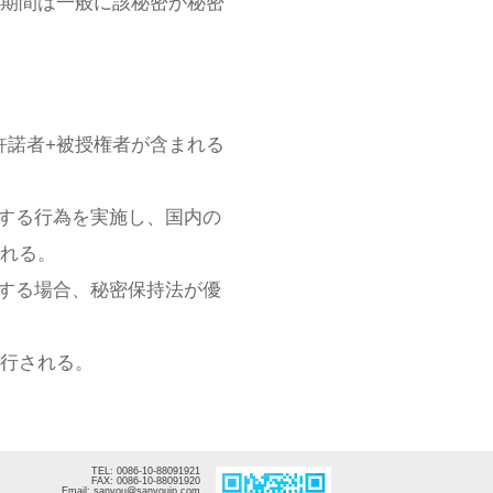
期間は一般に該秘密が秘密
許諾者+被授権者が含まれる
害する行為を実施し、国内の
れる。
当する場合、秘密保持法が優
施行される。
TEL: 0086-10-88091921
FAX: 0086-10-88091920
Email: sanyou@sanyouip.com