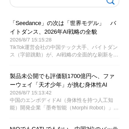
「Seedance」の次は「世界モデル」 バ
イトダンス、2026年AI戦略の全貌
2026/8/7 15:15:28
TikTok運営会社の中国テック大手、バイトダン
ス（字節跳動）が、AI戦略の全面的な刷新を進
めている。複数の関係者によると、同社のAI開
発部門「Seed」は2026年に、世界モデルの構
製品未公開でも評価額1700億円へ、ファ
築、動画生成モデルの優位性維持、コーディン
ーウェイ「天才少年」が挑む身体性AI
グ能力の基盤強化、AIアシスタント「豆包
（Doubao）」の商用化と海外展...
2026/8/7 15:13:42
中国のエンボディドAI（身体性を持つ人工知
能）開発企業「墨奇智能（Morphi Robot）」は
このほど、エンジェルラウンドで10億元（約
240億円）を超える資金を調達を完了したと発