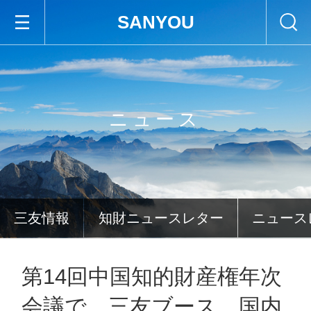
SANYOU
ニュース
三友情報
知財ニュースレター
ニュース
第14回中国知的財産権年次
会議で、三友ブース、国内