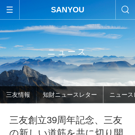
SANYOU
ニュース
三友情報
知財ニュースレター
ニュース
三友創立39周年記念、三友
の新しい道筋を共に切り開