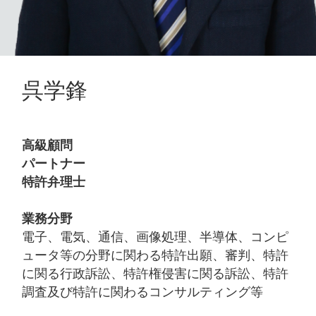
呉学鋒
高級顧問
パートナー
特許弁理士
業務分野
電子、電気、通信、画像処理、半導体、コンピ
ュータ等の分野に関わる特許出願、審判、特許
に関る行政訴訟、特許権侵害に関る訴訟、特許
調査及び特許に関わるコンサルティング等