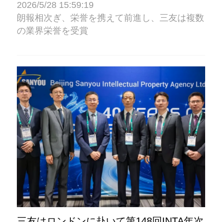
2026/5/28 15:59:19
朗報相次ぎ、栄誉を携えて前進し、三友は複数
の業界栄誉を受賞
三友はロンドンに赴いて第148回INTA年次